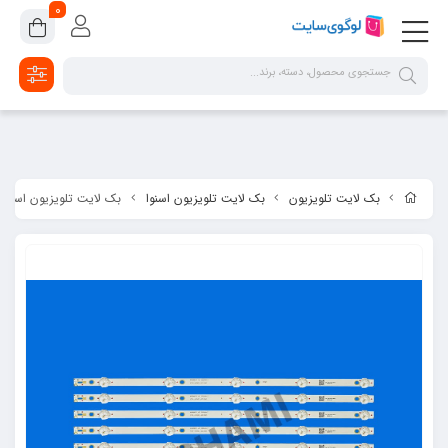
google-site-verification=2dpsKhLIIAHaFZv7ls8lTUR9x1vsg8CYawLf8yMaX1s
0
بک لایت تلویزیون
بک لایت تلویزیون اسنوا
بک لایت تلویزیون اسنوا مدل - 49SA220U