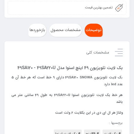
تضمین بهترین قیمت
توضیحات
مشخصات محصول
بازخوردها
مشخصات کلی
بک لایت تلویزیون 49 اینچ اسنوا مدل 49SA120 - 49SA220U
ب
ک لایت تلویزیون 49SA120 SNOWA دارای 9 خط است که هر خط آن 5
عدد led دارد
هر خط بک لایت تلویزیون اسنوا 49SA220U به طول 49 سانتی متر می
باشد
ولتاژ
هر
ال
ای
دی
در
این
بکلایت
6
ولت
است
برچسبها :
# بک لایت
# 49اینچ
# بک لایت اسنوا