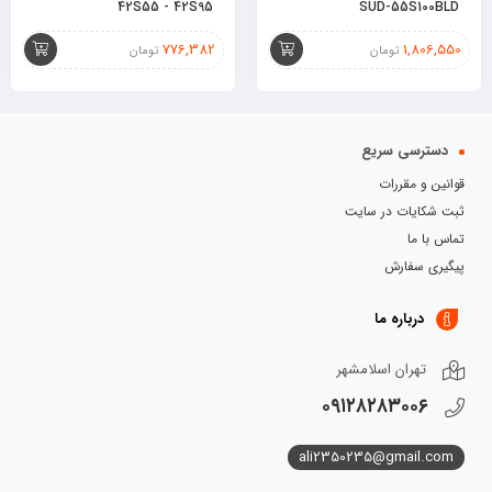
42S55 - 42S95
SUD-55S100BLD
776,382
1,806,550
تومان
تومان
دسترسی سریع
قوانین و مقررات
ثبت شکایات در سایت
تماس با ما
پیگیری سفارش
درباره ما
تهران اسلامشهر
۰۹۱۲۸۲۸۳۰۰۶
ali2350235@gmail.com