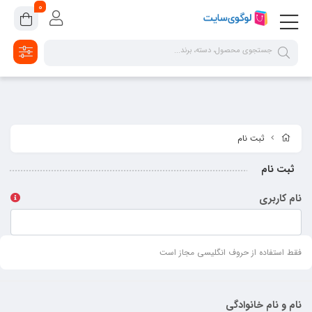
google-site-verification=2dpsKhLIIAHaFZv7ls8lTUR9x1vsg8CYawLf8yMaX1s
0
ثبت نام
ثبت نام
نام کاربری
فقط استفاده از حروف انگلیسی مجاز است
نام و نام خانوادگی