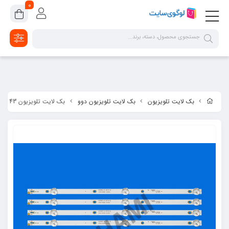
google-site-verification=2dpsKhLIIAHaFZv7ls8lTUR9x1vsg8CYawLf8yMaX1s
0
بک لایت تلویزیون
بک لایت تلویزیون دوو
بک لایت تلویزیون 43 اینچ دوو مدل 43H1800