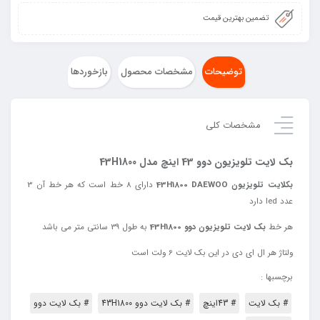
تضمین بهترین قیمت
توضیحات
مشخصات محصول
بازخوردها
مشخصات کلی
بک لایت تلویزیون دوو 43 اینچ مدل 43H1800
بکلایت تلویزیون 43H1800 DAEWOO
دارای 8 خط است که هر خط آن 3
عدد led دارد
هر خط
بک لایت تلویزیون دوو 43H1800
به طول 39 سانتی متر می باشد
ولتاژ
هر
ال
ای
دی
در
این
بک
لایت
6
ولت
است
برچسبها :
# بک لایت
# 43اینچ
# بک لایت دوو 43H1800
# بک لایت دوو