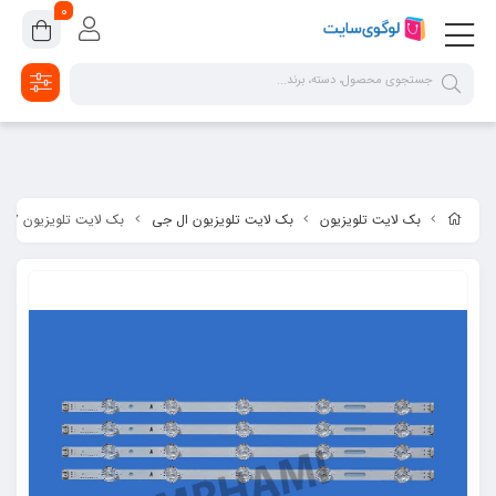
google-site-verification=2dpsKhLIIAHaFZv7ls8lTUR9x1vsg8CYawLf8yMaX1s
0
بک لایت تلویزیون
بک لایت تلویزیون ال جی
بک لایت تلویزیون 47 اینچ ال جی 47LB