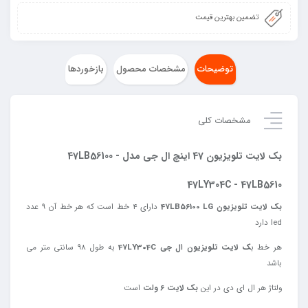
تضمین بهترین قیمت
توضیحات
مشخصات محصول
بازخوردها
مشخصات کلی
بک لایت تلویزیون 47 اینچ ال جی مدل 47LB56100 -
47LY304C - 47LB5610
بک لایت تلویزیون 47LB56100 LG
دارای 4 خط است که هر خط آن 9 عدد
led دارد
هر خط ب
ک لایت تلویزیون ال جی 47LY304C
به طول 98 سانتی متر می
باشد
ولتاژ هر ال ای دی در این
بک لایت 6 ولت
است