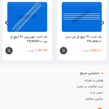
بک لایت 49 اینچ ال جی مدل
بک لایت تلویزیون 47 اینچ ال
49LJ55000
جی 47LED5400
2,043,716
1,555,700
تومان
تومان
دسترسی سریع
قوانین و مقررات
ثبت شکایات در سایت
تماس با ما
پیگیری سفارش