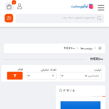
google-site-verification=2dpsKhLIIAHaFZv7ls8lTUR9x1vsg8CYawLf8yMaX1s
0
برچسب‌ها
46EX700
46EX700
فیلتر
ترتیب
تعداد نمایش
5 / 3.92