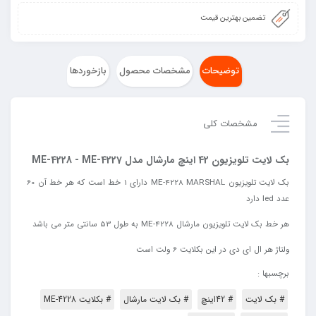
تضمین بهترین قیمت
توضیحات
مشخصات محصول
بازخوردها
مشخصات کلی
بک لایت تلویزیون 42 اینچ مارشال مدل ME-4228 - ME-4227
بک لایت تلویزیون ME-4228 MARSHAL دارای 1 خط است که هر خط آن 60
عدد led دارد
هر خط بک لایت تلویزیون مارشال ME-4228 به طول 53 سانتی متر می باشد
ولتاژ
هر
ال
ای
دی
در
این
بکلایت
6
ولت
است
برچسبها :
# بک لایت
# 42اینچ
# بک لایت مارشال
# بکلایت ME-4228