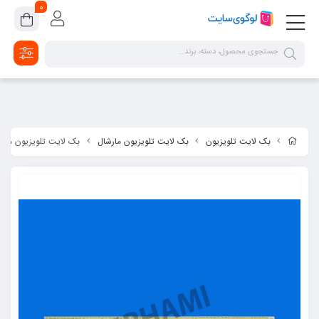
google-site-verification=2dpsKhLIIAHaFZv7ls8lTUR9x1vsg8CYawLf8yMaX1s
0
بک لایت تلویزیون
بک لایت تلویزیون مارشال
بک لایت تلویزیون مارشال مدل -4227