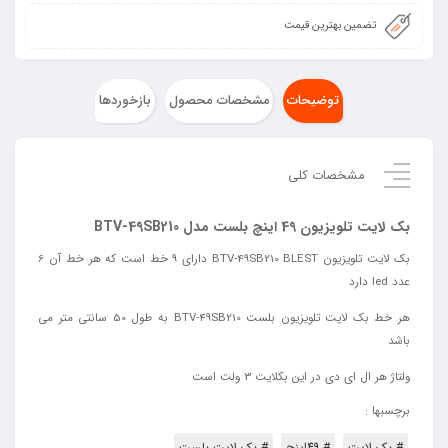
تضمین بهترین قیمت
توضیحات
مشخصات محصول
بازخوردها
مشخصات کلی
بک لایت تلویزیون 49 اینچ بلست مدل BTV-49SB210
بک لایت تلویزیون BTV-49SB210 BLEST دارای 9 خط است که هر خط آن 6
عدد led دارد
هر خط بک لایت تلویزیون بلست BTV-49SB210 به طول 50 سانتی متر می
باشد
ولتاژ
هر
ال
ای
دی
در
این
بکلایت
3
ولت
است
برچسبها :
# بک لایت
# 49اینچ
# بک لایت بلست