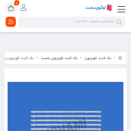
google-site-verification=2dpsKhLIIAHaFZv7ls8lTUR9x1vsg8CYawLf8yMaX1s
0
بک لایت تلویزیون
بک لایت تلویزیون بلست
بک لایت تلویزیون بلست مدل 10