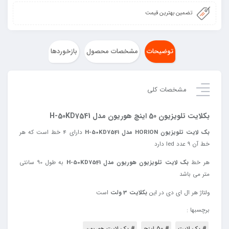
تضمین بهترین قیمت
توضیحات
مشخصات محصول
بازخوردها
مشخصات کلی
بکلایت تلویزیون 50 اینچ هوریون مدل H-50KD7541
بک لایت تلویزیون HORION مدل H-50KD7541
دارای 4 خط است که هر
خط آن 9 عدد led دارد
هر خط
بک لایت تلویزیون هوریون مدل H-50KD7541
به طول 90 سانتی
متر می باشد
ولتاژ
هر
ال
ای
دی
در
این
بکلایت
3
ولت
است
برچسبها :
# بک لایت
# 50 اینچ
# بک لایت هوریون