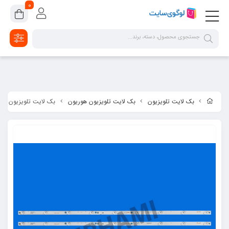
google-site-verification=2dpsKhLIIAHaFZv7ls8lTUR9x1vsg8CYawLf8yMaX1s
0
بک لایت تلویزیون
بک لایت تلویزیون هوریون
بک لایت تلویزیون 50 اینچ هوریون H-50KD7541