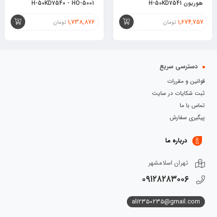
هوریون H-50KD7541
H-50KD7540 - HO-5001
1,738,876
1,674,757
تومان
تومان
دسترسی سریع
قوانین و مقررات
ثبت شکایات در سایت
تماس با ما
پیگیری سفارش
درباره ما
تهران اسلامشهر
۰۹۱۲۸۲۸۳۰۰۶
ali2350235@gmail.com