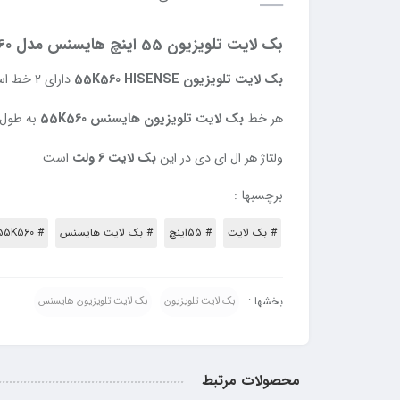
بک لایت تلویزیون 55 اینچ هایسنس مدل 55K560
بک لایت تلویزیون 55K560 HISENSE
دارای 2 خط است که هر خط آن 66 عدد led دارد
هر خط
بک لایت تلویزیون هایسنس 55K560
به طول 69 سانتی متر می با
ولتاژ
هر
ال
ای
دی
در
این
بک
لایت
6
ولت
است
برچسبها :
# بک لایت
# 55اینچ
# بک لایت هایسنس
# 55K560
بخشها :
بک لایت تلویزیون
بک لایت تلویزیون هایسنس
محصولات مرتبط