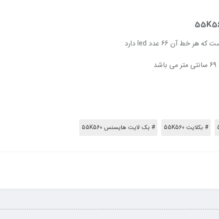
شد
# بکلایت 55K560
# بک لایت هایسنس 55K560