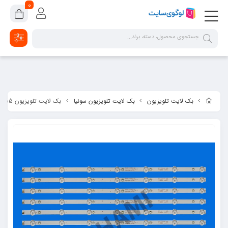
google-site-verification=2dpsKhLIIAHaFZv7ls8lTUR9x1vsg8CYawLf8yMaX1s
0
بک لایت تلویزیون
بک لایت تلویزیون سونیا
بک لایت تلویزیون 55 اینچ سونیا مدل SU-5590 - SU-5593