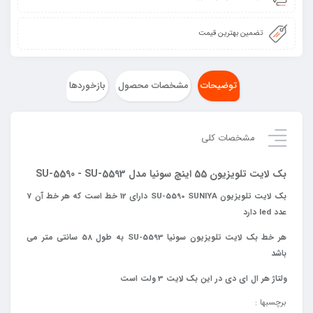
تضمین بهترین قیمت
توضیحات
مشخصات محصول
بازخوردها
مشخصات کلی
بک لایت تلویزیون 55 اینچ سونیا مدل SU-5590 - SU-5593
بک لایت تلویزیون SU-5590 SUNIYA دارای 12 خط است که هر خط آن 7
عدد led دارد
هر خط بک لایت تلویزیون سونیا SU-5593 به طول 58 سانتی متر می
باشد
ولتاژ
هر
ال
ای
دی
در
این
بک
لایت
3
ولت
است
برچسبها :