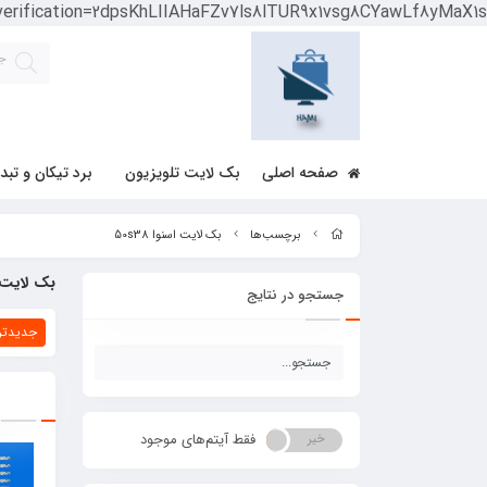
-verification=2dpsKhLIIAHaFZv7ls8lTUR9x1vsg8CYawLf8yMaX1s
صفحه اصلی
بک لایت تلویزیون
برد تیکان و تبد
برچسب‌ها
بک لایت اسنوا 50s38
بک لایت اسن
جستجو در نتایج
جدیدتر
فقط آیتم‌های موجود
خیر
بله