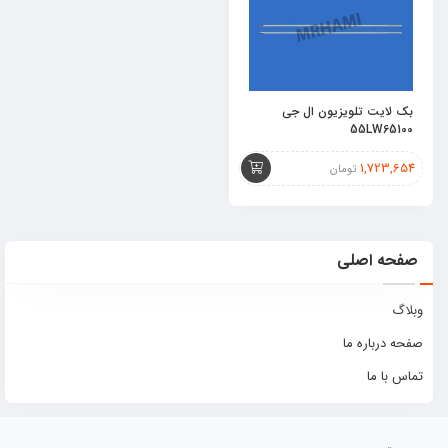
بک لایت تلویزیون ال جی
55LW65100
1,723,654
تومان
صفحه اصلی
وبلاگ
صفحه درباره ما
تماس با ما