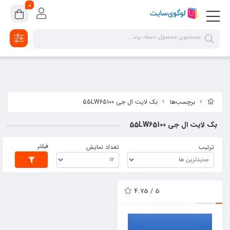
google-site-verification=2dpsKhLIIAHaFZv7ls8lTUR9x1vsg8CYawLf8yMaX1s
0
برچسب‌ها
بک لایت ال جی 55LW65100
بک لایت ال جی 55LW65100
فیلتر
ترتیب
تعداد نمایش
5 / 4.75