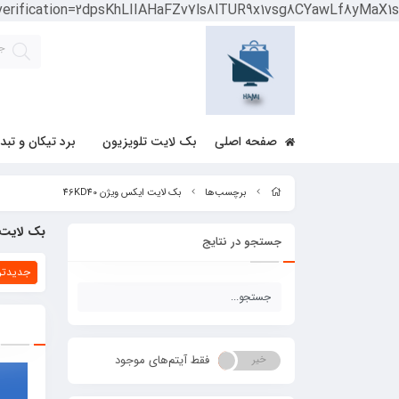
-verification=2dpsKhLIIAHaFZv7ls8lTUR9x1vsg8CYawLf8yMaX1s
صفحه اصلی
بک لایت تلویزیون
برد تیکان و تبد
برچسب‌ها
بک لایت ایکس ویژن 46KD40
بک لایت ای
جستجو در نتایج
جدیدتر
فقط آیتم‌های موجود
خیر
بله