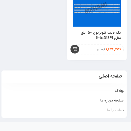
بک لایت تلویزیون 50 اینچ
دنای K-50D1SPI
1,674,757
تومان
صفحه اصلی
وبلاگ
صفحه درباره ما
تماس با ما