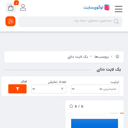
google-site-verification=2dpsKhLIIAHaFZv7ls8lTUR9x1vsg8CYawLf8yMaX1s
0
برچسب‌ها
بک لایت دنای
بک لایت دنای
فیلتر
ترتیب
تعداد نمایش
5 / 5