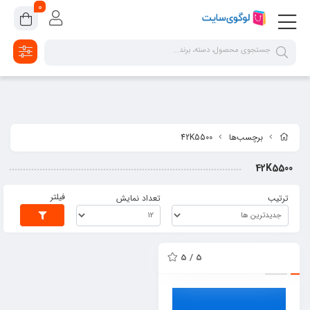
google-site-verification=2dpsKhLIIAHaFZv7ls8lTUR9x1vsg8CYawLf8yMaX1s
0
برچسب‌ها
42K5500
42K5500
فیلتر
ترتیب
تعداد نمایش
5 / 5