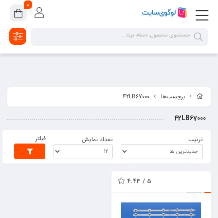
google-site-verification=2dpsKhLIIAHaFZv7ls8lTUR9x1vsg8CYawLf8yMaX1s
0
برچسب‌ها
42LB67000
42LB67000
فیلتر
ترتیب
تعداد نمایش
5 / 4.43