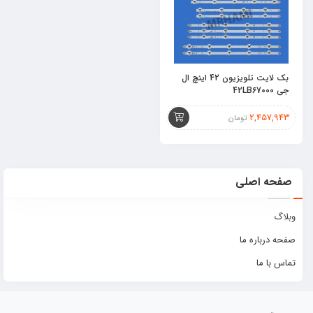
بک لایت تلویزیون 42 اینچ ال
جی 42LB67000
2,457,943
تومان
صفحه اصلی
وبلاگ
صفحه درباره ما
تماس با ما