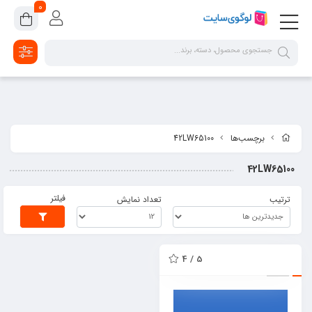
google-site-verification=2dpsKhLIIAHaFZv7ls8lTUR9x1vsg8CYawLf8yMaX1s
0
برچسب‌ها
42LW65100
42LW65100
فیلتر
ترتیب
تعداد نمایش
5 / 4