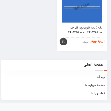
بک لایت تلویزیون ال جی
42LW57000 - 42LW65100
1,454,468
تومان
صفحه اصلی
وبلاگ
صفحه درباره ما
تماس با ما