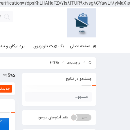
-verification=2dpsKhLIIAHaFZv7ls8lTUR9x1vsg8CYawLf8yMaX1s
صفحه اصلی
بک لایت تلویزیون
برد تیکان و تبد
برچسب‌ها
42S95
42S95
جستجو در نتایج
جدیدتر
فقط آیتم‌های موجود
خیر
بله