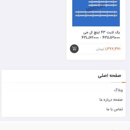
بک لایت 43 اینچ ال جی
43LJ62000 - 43UJ69000
1,326,361
تومان
صفحه اصلی
وبلاگ
صفحه درباره ما
تماس با ما