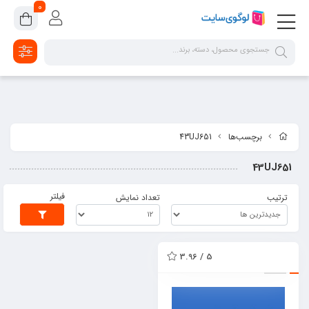
google-site-verification=2dpsKhLIIAHaFZv7ls8lTUR9x1vsg8CYawLf8yMaX1s
0
برچسب‌ها
43UJ651
43UJ651
فیلتر
ترتیب
تعداد نمایش
5 / 3.96