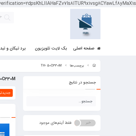
-verification=2dpsKhLIIAHaFZv7ls8lTUR9x1vsg8CYawLf8yMaX1s
صفحه اصلی
بک لایت تلویزیون
برد تیکان و تبد
برچسب‌ها
TH- 50C330M
50C330M
جستجو در نتایج
جدیدتر
فقط آیتم‌های موجود
خیر
بله