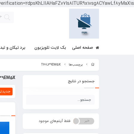
-verification=2dpsKhLIIAHaFZv7ls8lTUR9x1vsg8CYawLf8yMaX1s
صفحه اصلی
بک لایت تلویزیون
برد تیکان و تبد
برچسب‌ها
TH-L39EM5X
39EM5X
جستجو در نتایج
جدیدتر
فقط آیتم‌های موجود
خیر
بله