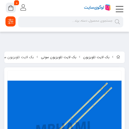
google-site-verification=2dpsKhLIIAHaFZv7ls8lTUR9x1vsg8CYawLf8yMaX1s
0
بک لایت تلویزیون
بک لایت تلویزیون سونی
بک لایت تلویزیون سونی مدل  46EX720