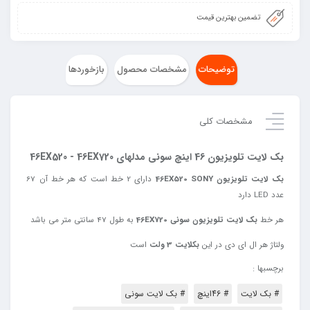
تضمین بهترین قیمت
توضیحات
مشخصات محصول
بازخوردها
مشخصات کلی
بک لایت تلویزیون 46 اینچ سونی مدلهای 46EX520 - 46EX720
بک لایت تلویزیون 46EX520 SONY
دارای 2 خط است که هر خط آن 67
عدد LED دارد
هر خط
بک لایت تلویزیون سونی 46EX720
به طول 47 سانتی متر می باشد
ولتاژ
هر
ال
ای
دی
در
این
بکلایت
3
ولت
است
برچسبها :
# بک لایت
# 46اینچ
# بک لایت سونی