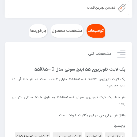
تضمین بهترین قیمت
توضیحات
مشخصات محصول
بازخوردها
مشخصات کلی
بک لایت تلویزیون 55 اینچ سونی مدل 55X8500C
بک لایت تلویزیون 55X8500C SONY دارای 2 خط است که هر خط آن 64
عدد led دارد
هر خط بک لایت تلویزیون سونی 55X8500C به طول 59.5 سانتی متر می
باشد
ولتاژ
هر
ال
ای
دی
در
این
بکلایت
6
ولت
است
برچسبها :
# بک لایت
# 55اینچ
# بک لایت سونی
# بکلایت 55X8500C