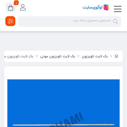
google-site-verification=2dpsKhLIIAHaFZv7ls8lTUR9x1vsg8CYawLf8yMaX1s
0
بک لایت تلویزیون
بک لایت تلویزیون سونی
بک لایت تلویزیون سونی مدل C