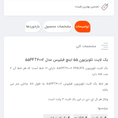
تضمین بهترین قیمت
توضیحات
مشخصات محصول
بازخوردها
مشخصات کلی
بک لایت تلویزیون 55 اینچ فیلیپس مدل 55PFT4002
بک لایت تلویزیون 55PFT4002 PHILIPS دارای 12 خط است که هر خط آن 6
عدد led دارد
هر خط بک لایت تلویزیون فیلیپس 55PFT4002 به طول 58 سانتی متر می
باشد
ولتاژ
هر
ال
ای
دی
در
این
بک
لایت
3
ولت
است
برچسبها :
# بک لایت
# 55اینچ
# بک لایت فیلیپس