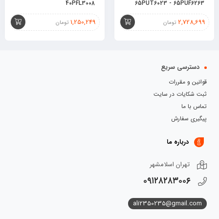
40PFL3008
65PUT6023 - 65PUF6263
1,250,249
2,728,699
تومان
تومان
دسترسی سریع
قوانین و مقررات
ثبت شکایات در سایت
تماس با ما
پیگیری سفارش
درباره ما
تهران اسلامشهر
۰۹۱۲۸۲۸۳۰۰۶
ali2350235@gmail.com