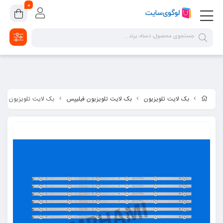
google-site-verification=2dpsKhLIIAHaFZv7ls8lTUR9x1vsg8CYawLf8yMaX1s
0
بک لایت تلویزیون
بک لایت تلویزیون فیلیپس
بک لایت تلویزیون فیلیپس مد