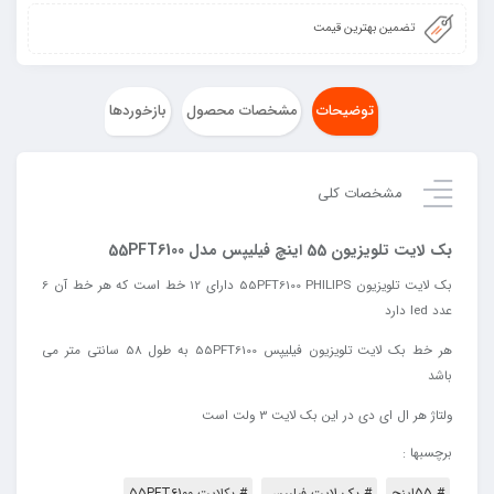
تضمین بهترین قیمت
توضیحات
مشخصات محصول
بازخوردها
مشخصات کلی
بک لایت تلویزیون 55 اینچ فیلیپس مدل 55PFT6100
بک لایت تلویزیون 55PFT6100 PHILIPS دارای 12 خط است که هر خط آن 6
عدد led دارد
هر خط بک لایت تلویزیون فیلیپس 55PFT6100 به طول 58 سانتی متر می
باشد
ولتاژ
هر
ال
ای
دی
در
این
بک
لایت
3
ولت
است
برچسبها :
# 55اینچ
# بک لایت فیلیپس
# بکلایت 55PFT6100