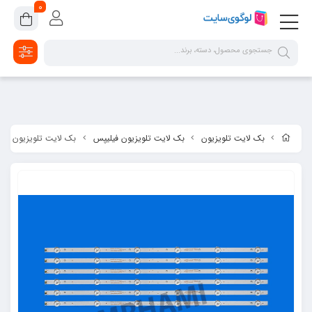
google-site-verification=2dpsKhLIIAHaFZv7ls8lTUR9x1vsg8CYawLf8yMaX1s
0
بک لایت تلویزیون
بک لایت تلویزیون فیلیپس
بک لایت تلویزیون فیلیپس مد