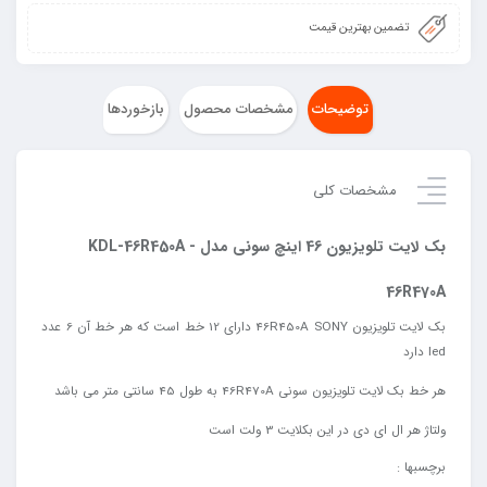
تضمین بهترین قیمت
توضیحات
مشخصات محصول
بازخوردها
مشخصات کلی
بک لایت تلویزیون 46 اینچ سونی مدل KDL-46R450A -
46R470A
بک لایت تلویزیون 46R450A SONY دارای 12 خط است که هر خط آن 6 عدد
led دارد
هر خط بک لایت تلویزیون سونی 46R470A به طول 45 سانتی متر می باشد
ولتاژ
هر
ال
ای
دی
در
این
بکلایت
3
ولت
است
برچسبها :