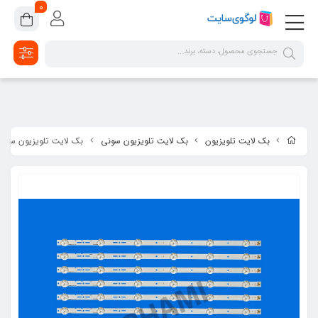
google-site-verification=2dpsKhLIIAHaFZv7ls8lTUR9x1vsg8CYawLf8yMaX1s
0
بک لایت تلویزیون
بک لایت تلویزیون سونی
بک لایت تلویزیون سونی مدل A - 46R470A