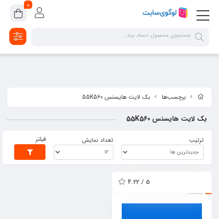
google-site-verification=2dpsKhLIIAHaFZv7ls8lTUR9x1vsg8CYawLf8yMaX1s
0
برچسب‌ها
بک لایت هایسنس 55K560
بک لایت هایسنس 55K560
فیلتر
ترتیب
تعداد نمایش
5 / 4.22